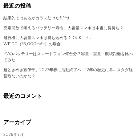
最近の投稿
結果的ではあるがカラス助けたf(^^;)
充電回数で考えるバッテリー寿命 大容量スマホは本当に長持ち？
飛行機に大容量スマホは持ち込める？ OUKITEL
WP100（33,000mAh）の場合
EVのバッテリーはスマートフォン何台分？容量・重量・航続距離を比べ
てみた
超ときめき宣伝部、2027年春に活動終了へ 12年の歴史に幕….スタダ経
営危ないのかな？
最近のコメント
アーカイブ
2026年7月