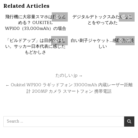
Related Articles
+
+
0
0
35
51
飛行機に大容量スマホは持ち込
デジタルデトックスみたいなこ
める？ OUKITEL
とをやってみた
WP100（33,000mAh）の場合
+
+
0
1
49
104
「ビルドアップ」は目的ではな
白い刺子ジャケット…感動的に美
い。サッカー日本代表に感じた
しい
もどかしさ
投稿ナビゲーション
たのしい.jp →
← Oukitel WP100 ラギッドフォン 33000mAh 内蔵レーザー距離
計 200MP カメラ スマートフォン 携帯電話
Search for: