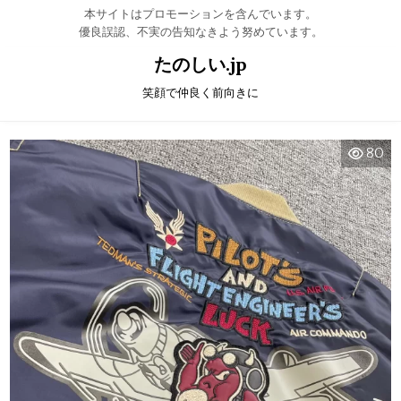
本サイトはプロモーションを含んでいます。
優良誤認、不実の告知なきよう努めています。
Skip to content
たのしい.jp
笑顔で仲良く前向きに
80