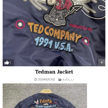
+
1
Tedman Jacket
POSTED IN
2025年8月31日
たのしい